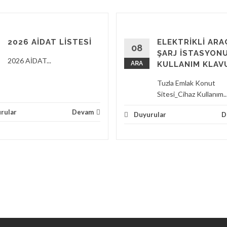
2026 AİDAT LİSTESİ
ELEKTRİKLİ ARA
08
ŞARJ İSTASYON
2026 AİDAT...
ARA
KULLANIM KLAV
Tuzla Emlak Konut
Sitesi_Cihaz Kullanım..
rular
Devam
Duyurular
D