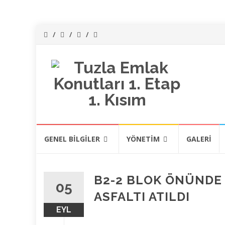
İçeriğe
GENEL BILGILER
YÖNETİM
GALERI
atla
B2-2 BLOK ÖNÜNDE 
05
ASFALTI ATILDI
EYL