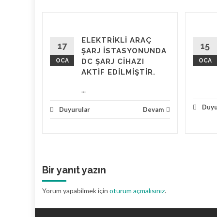
AÇ
ELEKTRİKLİ ARAÇ
NU
17
15
ŞARJ İSTASYONUNDA
VAM
OCA
DC ŞARJ CİHAZI
OCA
AKTİF EDİLMİŞTİR.
...
Devam
Duyu
Duyurular
Devam
Bir yanıt yazın
Yorum yapabilmek için
oturum açmalısınız
.