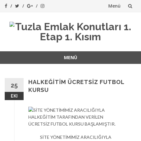
Menü
İçeriğe
atla
MENÜ
İçeriğe
atla
HALKEĞİTİM ÜCRETSİZ FUTBOL
25
KURSU
EKI
SİTE YÖNETİMİMİZ ARACILIĞIYLA